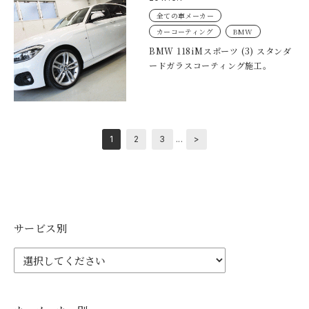
全ての車メーカー
カーコーティング
BMW
BMW 118iMスポーツ (3) スタンダ
ードガラスコーティング施工。
...
1
2
3
>
サービス別