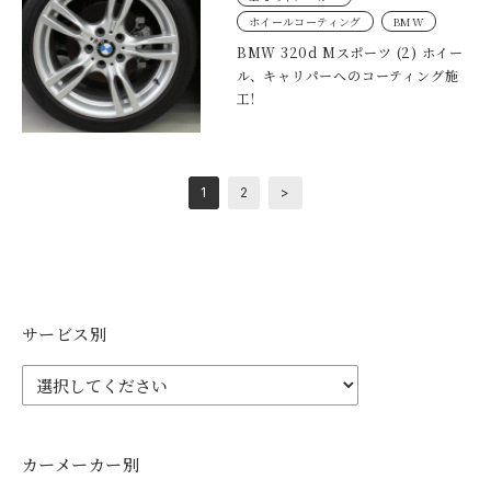
ホイールコーティング
BMW
BMW 320d Mスポーツ (2) ホイー
ル、キャリパーへのコーティング施
工!
1
2
>
サービス別
カーメーカー別