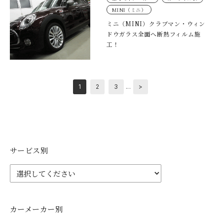
MINI（ミニ）
ミニ（MINI）クラブマン・ウィン
ドウガラス全面へ断熱フィルム施
工！
...
1
2
3
>
サービス別
カーメーカー別