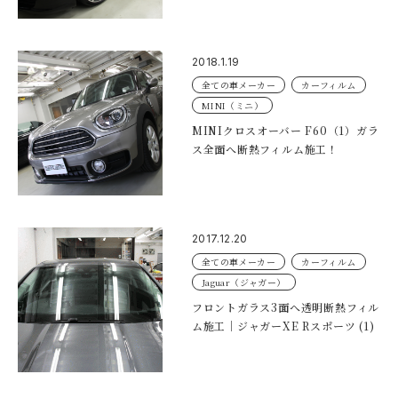
2018.1.19
全ての車メーカー
カーフィルム
MINI（ミニ）
MINIクロスオーバー F60（1）ガラ
ス全面へ断熱フィルム施工！
2017.12.20
全ての車メーカー
カーフィルム
Jaguar（ジャガー）
フロントガラス3面へ透明断熱フィル
ム施工｜ジャガーXE Rスポーツ (1)