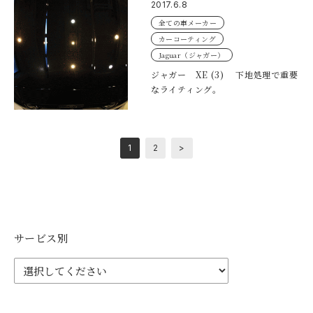
2017.6.8
全ての車メーカー
カーコーティング
Jaguar（ジャガー）
ジャガー XE (3) 下地処理で重要
なライティング。
1
2
>
サービス別