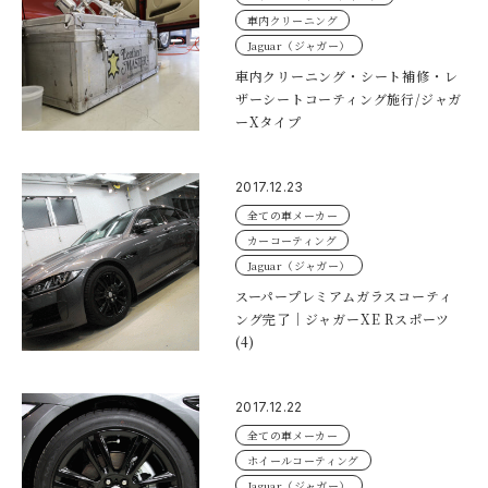
車内クリーニング
Jaguar（ジャガー）
車内クリーニング・シート補修・レ
ザーシートコーティング施行/ジャガ
ーXタイプ
2017.12.23
全ての車メーカー
カーコーティング
Jaguar（ジャガー）
スーパープレミアムガラスコーティ
ング完了｜ジャガーXE Rスポーツ
(4)
2017.12.22
全ての車メーカー
ホイールコーティング
Jaguar（ジャガー）