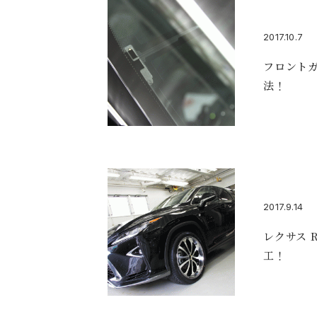
2017.10.7
フロント
法！
2017.9.14
レクサス 
工！