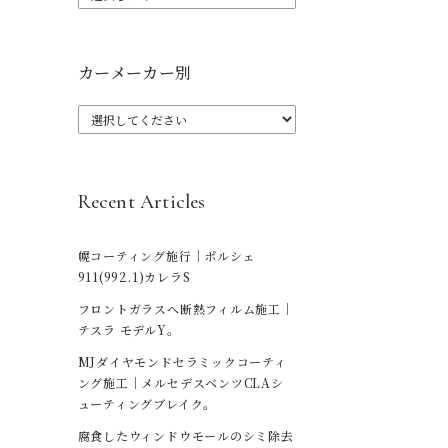
カーメーカー別
Recent Articles
幌コーティング施行｜ポルシェ
911(992.1)カレラS
フロントガラスへ断熱フィルム施工｜
テスラ モデルY。
MJダイヤモンドセラミックコーティ
ング施工｜メルセデスベンツCLAシ
ューティングブレイク。
腐食したウィンドウモールのシミ除去