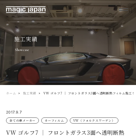
施工実績
Showcase
ホーム
施工実績
VW ゴルフ7 ｜ フロントガラス3面へ透明断熱フィルム施工！
2017.9.7
全ての車メーカー
カーフィルム
VW（フォルクスワーゲン）
VW ゴルフ7 ｜ フロントガラス3面へ透明断熱