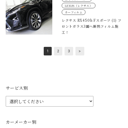
LEXUS（レクサス）
カーフィルム
レクサス RX450h Fスポーツ (1) フ
ロントガラス3面へ断熱フィルム施
工！
1
2
3
>
サービス別
カーメーカー別