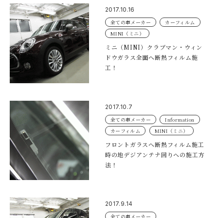
2017.10.16
全ての車メーカー
カーフィルム
MINI（ミニ）
ミニ（MINI）クラブマン・ウィン
ドウガラス全面へ断熱フィルム施
工！
2017.10.7
全ての車メーカー
Information
カーフィルム
MINI（ミニ）
フロントガラスへ断熱フィルム施工
時の地デジアンテナ回りへの施工方
法！
2017.9.14
全ての車メーカー