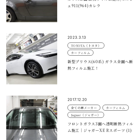
ェ911(964)カレラ
2023.3.13
TOYOTA（トヨタ）
カーフィルム
新型プリウス(60系) ガラス全面へ断
熱フィルム施工！
2017.12.20
全ての車メーカー
カーフィルム
Jaguar（ジャガー）
フロントガラス3面へ透明断熱フィル
ム施工｜ジャガーXE Rスポーツ (1)