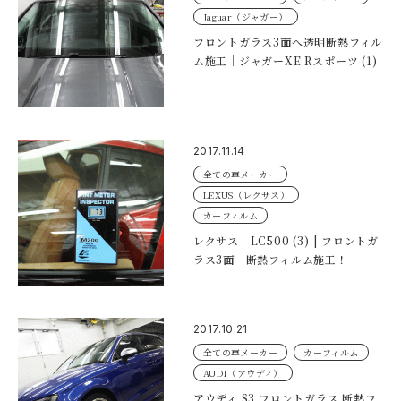
Jaguar（ジャガー）
フロントガラス3面へ透明断熱フィル
ム施工｜ジャガーXE Rスポーツ (1)
2017.11.14
全ての車メーカー
LEXUS（レクサス）
カーフィルム
レクサス LC500 (3) | フロントガ
ラス3面 断熱フィルム施工！
2017.10.21
全ての車メーカー
カーフィルム
AUDI（アウディ）
アウディ S3 フロントガラス 断熱フ