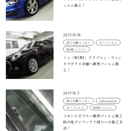
ィルム施工！
2017.10.16
全ての車メーカー
カーフィルム
MINI（ミニ）
ミニ（MINI）クラブマン・ウィン
ドウガラス全面へ断熱フィルム施
工！
2017.10.7
全ての車メーカー
Information
カーフィルム
MINI（ミニ）
フロントガラスへ断熱フィルム施工
時の地デジアンテナ回りへの施工方
法！