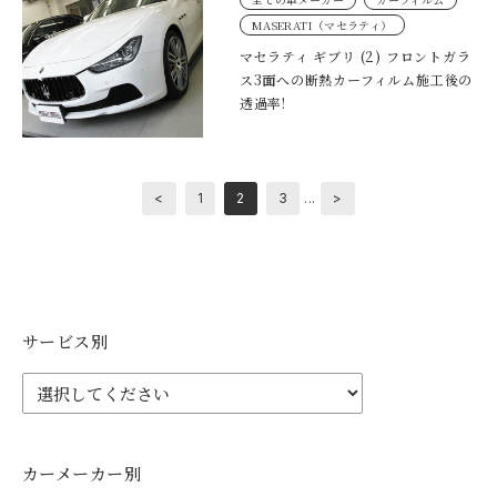
MASERATI（マセラティ）
マセラティ ギブリ (2) フロントガラ
ス3面への断熱カーフィルム施工後の
透過率!
...
<
1
2
3
>
サービス別
カーメーカー別