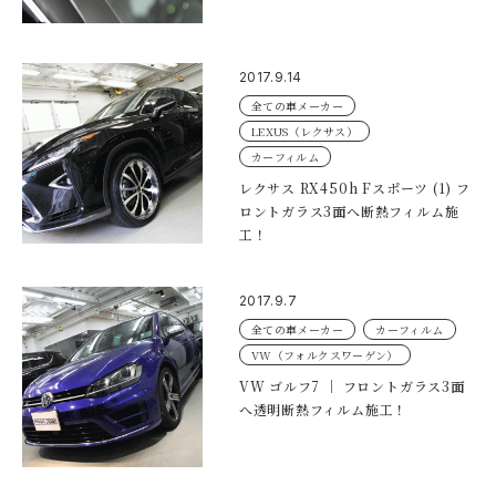
2017.9.14
全ての車メーカー
LEXUS（レクサス）
カーフィルム
レクサス RX450h Fスポーツ (1) フ
ロントガラス3面へ断熱フィルム施
工！
2017.9.7
全ての車メーカー
カーフィルム
VW（フォルクスワーゲン）
VW ゴルフ7 ｜ フロントガラス3面
へ透明断熱フィルム施工！