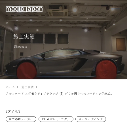
施工実績
Showcase
ホーム
施工実績
アルファード エグゼクティブラウンジ (5) グリル周りへのコーティング施工。
2017.4.3
全ての車メーカー
TOYOTA（トヨタ）
カーコーティング