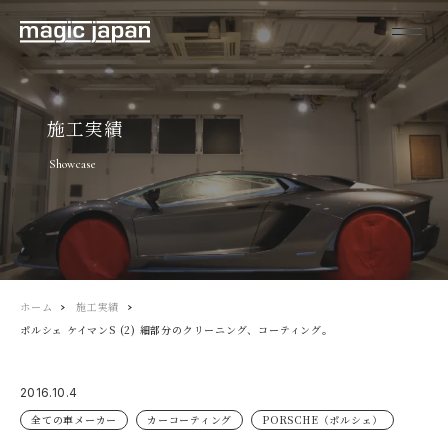
施工実績
Showcase
ホーム
施工実績
ポルシェ ケイマンS (2) 細部分のクリーニング、コーティング。
2016.10.4
全ての車メーカー
カーコーティング
PORSCHE（ポルシェ）