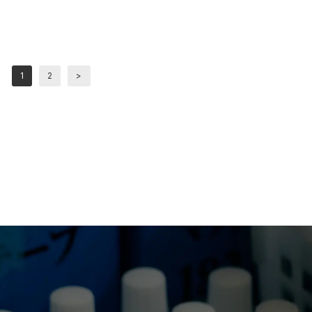
1
2
>