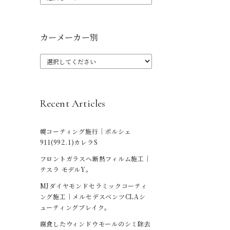
カーメーカー別
Recent Articles
幌コーティング施行｜ポルシェ
911(992.1)カレラS
フロントガラスへ断熱フィルム施工｜
テスラ モデルY。
MJダイヤモンドセラミックコーティ
ング施工｜メルセデスベンツCLAシ
ューティングブレイク。
腐食したウィンドウモールのシミ除去