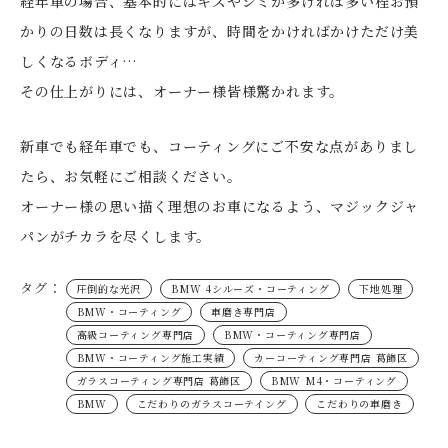
経年車の場合、基本的にはキズやシミが多ければ多い程お預
かりの日数は長くなりますが、時間をかければかけただけ美
しくなるボディ…
その仕上がりには、オーナー様皆様驚かれます。
新車でも経年車でも、コーティングにご不安な点がありまし
たら、お気軽にご相談ください。
オーナー様の思い描く理想のお車になるよう、マジックジャ
パンがチカラを尽くします。
タグ：
圧倒的な光沢
BMW 4シルーズ・コーティング
下地処理
BMW・コーティング
車磨き専門店
高級コーティング専門店
BMW・コーティング専門店
BMW・コーティング施工実績
カーコーティング専門店 葛飾区
ガラスコーティング専門店 葛飾区
BMW M4・コーティング
BMW
こだわりのガラスコーテイング
こだわりの車磨き