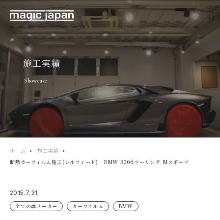
施工実績
Showcase
ホーム
施工実績
断熱カーフィルム施工(シルフィード) BMW 320dツーリング Mスポーツ
2015.7.31
全ての車メーカー
カーフィルム
BMW