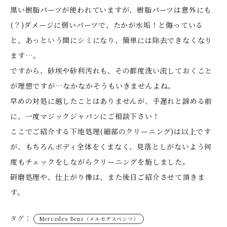
黒い樹脂パーツが使われていますが、樹脂パーツは意外にも
(？)ダメージに弱いパーツで、たかが水垢！と侮っている
と、あっという間にシミになり、簡単には除去できなくなり
ます…。
ですから、砂埃や砂利汚れも、その都度洗い流しておくこと
が理想ですが…なかなかそうもいきませんよね。
早めの対処に越したことはありませんが、手遅れと諦める前
に、一度マジックジャパンにご相談下さい！
ここでご紹介する下地処理(細部のクリーニング)は以上です
が、もちろんボディ全体をくまなく、見落としがないよう何
度もチェックをしながらクリーニングを施しました。
研磨処理や、仕上がり像は、また後日ご紹介させて頂きま
す。
タグ：
Mercedes Benz（メルセデスベンツ）