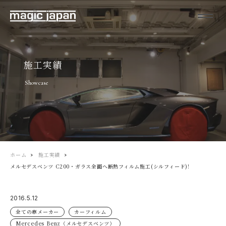
施工実績
Showcase
ホーム
施工実績
メルセデスベンツ C200・ガラス全面へ断熱フィルム施工(シルフィード)!
2016.5.12
全ての車メーカー
カーフィルム
Mercedes Benz（メルセデスベンツ）