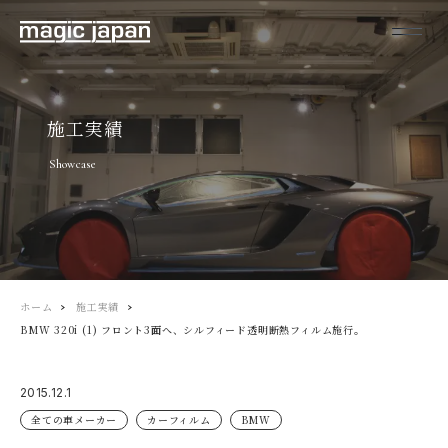
施工実績
Showcase
ホーム
施工実績
BMW 320i (1) フロント3面へ、シルフィード透明断熱フィルム施行。
2015.12.1
全ての車メーカー
カーフィルム
BMW