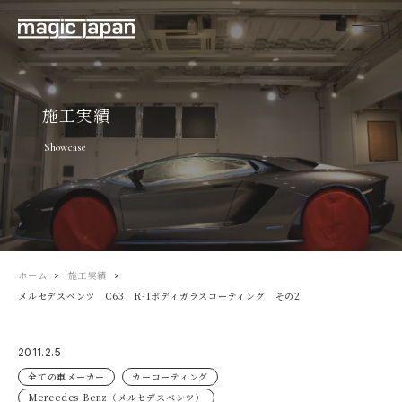
施工実績
Showcase
ホーム
施工実績
メルセデスベンツ C63 R-1ボディガラスコーティング その2
2011.2.5
全ての車メーカー
カーコーティング
Mercedes Benz（メルセデスベンツ）