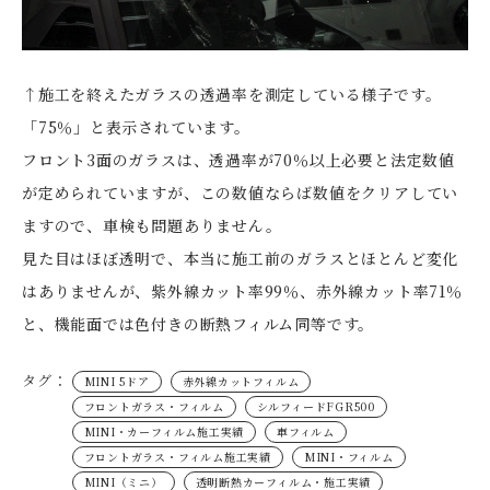
↑施工を終えたガラスの透過率を測定している様子です。
「75％」と表示されています。
フロント3面のガラスは、透過率が70％以上必要と法定数値
が定められていますが、この数値ならば数値をクリアしてい
ますので、車検も問題ありません。
見た目はほぼ透明で、本当に施工前のガラスとほとんど変化
はありませんが、紫外線カット率99％、赤外線カット率71％
と、機能面では色付きの断熱フィルム同等です。
タグ：
MINI 5ドア
赤外線カットフィルム
フロントガラス・フィルム
シルフィードFGR500
MINI・カーフィルム施工実績
車フィルム
フロントガラス・フィルム施工実績
MINI・フィルム
MINI（ミニ）
透明断熱カーフィルム・施工実績