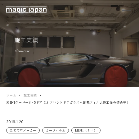
施工実績
Showcase
ホーム
施工実績
MINIクーパーS・5ドア (1) フロントドアガラスへ断熱フィルム施工後の透過率！
2016.1.20
全ての車メーカー
カーフィルム
MINI（ミニ）