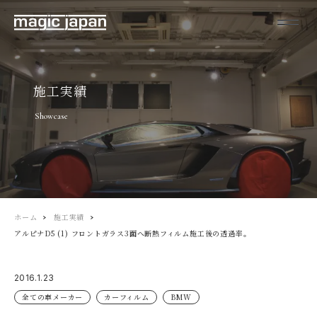
施工実績
Showcase
ホーム
施工実績
アルピナD5 (1) フロントガラス3面へ断熱フィルム施工後の透過率。
2016.1.23
全ての車メーカー
カーフィルム
BMW