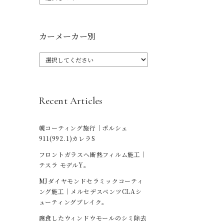
カーメーカー別
Recent Articles
幌コーティング施行｜ポルシェ
911(992.1)カレラS
フロントガラスへ断熱フィルム施工｜
テスラ モデルY。
MJダイヤモンドセラミックコーティ
ング施工｜メルセデスベンツCLAシ
ューティングブレイク。
腐食したウィンドウモールのシミ除去