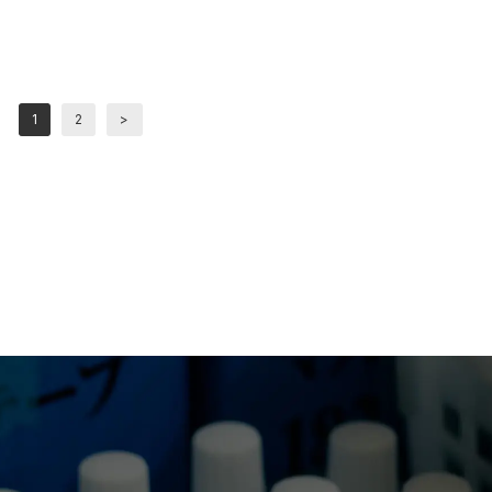
1
2
>