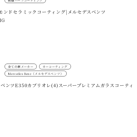
樹脂パーツコーティング
モンドセラミックコーティング|メルセデスベンツ
MG
全ての車メーカー
カーコーティング
Mercedes Benz（メルセデスベンツ）
ベンツE350カブリオレ(4)スーパープレミアムガラスコーティ