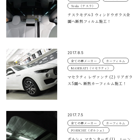
Tesla（テスラ）
テスラモデル3 ウィンドウガラス全
面へ断熱フィルム施工！
2017.8.5
全ての車メーカー
カーフィルム
MASERATI（マセラティ）
マセラティ レヴァンテ (2) リアガラ
ス5面へ 断熱カーフィルム施工！
2017.7.5
全ての車メーカー
カーフィルム
PORSCHE（ポルシェ）
ポルシェ マカンターボ (1) ムーン