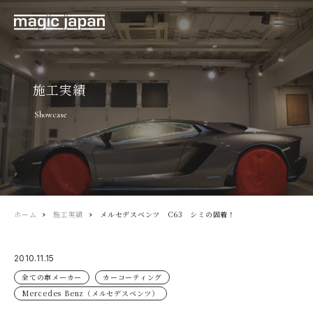
施工実績
Showcase
ホーム
施工実績
メルセデスベンツ C63 シミの固着！
2010.11.15
全ての車メーカー
カーコーティング
Mercedes Benz（メルセデスベンツ）