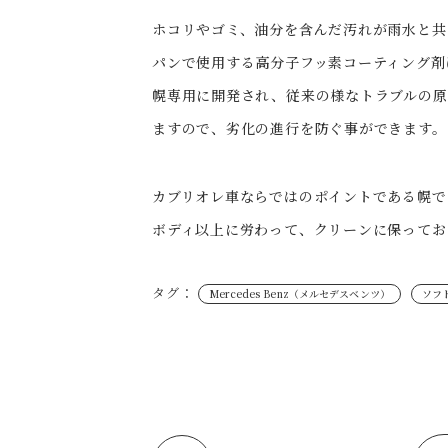
ホコリやゴミ、油分を含んだ汚れが雨水と共
パンで使用する高分子フッ素コーティング剤
幌専用に開発され、従来の様なトラブルの原
ますので、劣化の進行を防ぐ事ができます。
カブリオレ車ならではのポイントである幌で
ボディ以上に労わって、クリーンに保っておき
タグ：
Mercedes Benz（メルセデスベンツ）
ソフ