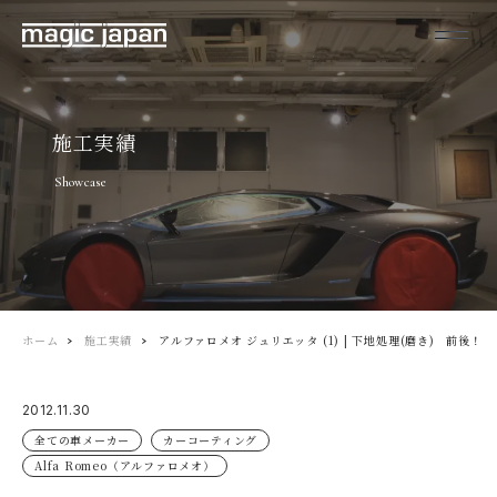
施工実績
Showcase
ホーム
施工実績
アルファロメオ ジュリエッタ (1) | 下地処理(磨き) 前後！
2012.11.30
全ての車メーカー
カーコーティング
Alfa Romeo（アルファロメオ）