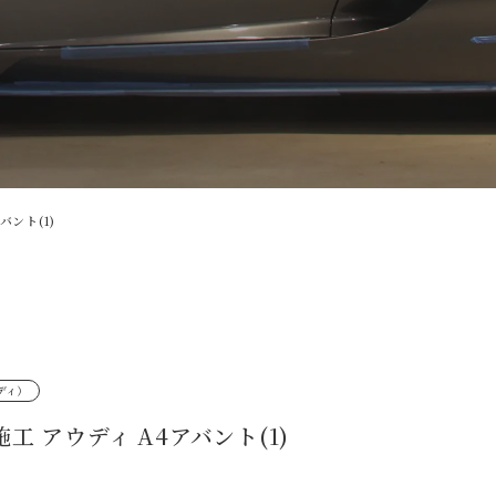
バント(1)
ディ）
工 アウディ A4アバント(1)