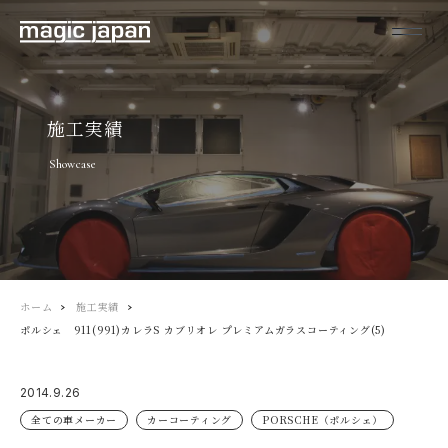
施工実績
Showcase
ホーム
施工実績
ポルシェ 911(991)カレラS カブリオレ プレミアムガラスコーティング(5)
2014.9.26
全ての車メーカー
カーコーティング
PORSCHE（ポルシェ）