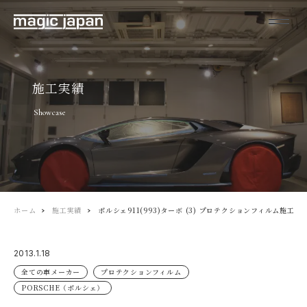
施工実績
Showcase
ホーム
施工実績
ポルシェ911(993)ターボ (3) プロテクションフィルム施工
2013.1.18
全ての車メーカー
プロテクションフィルム
PORSCHE（ポルシェ）