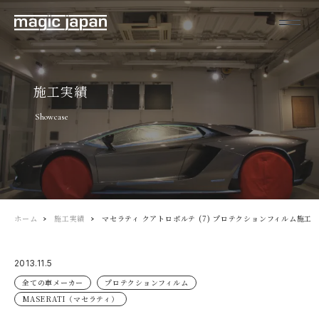
施工実績
Showcase
ホーム
施工実績
マセラティ クアトロポルテ (7) プロテクションフィルム施工
2013.11.5
全ての車メーカー
プロテクションフィルム
MASERATI（マセラティ）