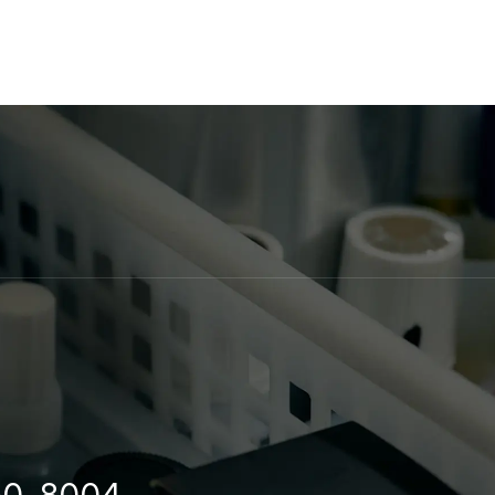
50-8004